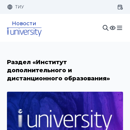
ТИУ
Размер шрифта:
Цвет:
Новости
1x
2x
3x
Изображения:
Кернинг:
Озвучивание:
Раздел «Институт
дополнительного и
дистанционного образования»