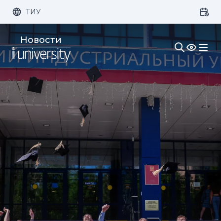
ТИУ
Размер шрифта:
Цвет:
Новости
1x
2x
3x
Изображения:
Кернинг:
Озвучивание: