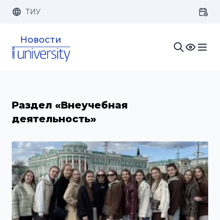
ТИУ
Размер шрифта:
Цвет:
Новости
1x
2x
3x
Изображения:
Кернинг:
Озвучивание:
Раздел «Внеучебная
деятельность»