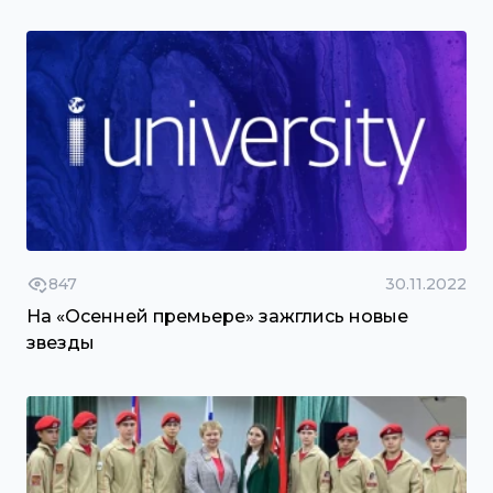
847
30.11.2022
На «Осенней премьере» зажглись новые
звезды