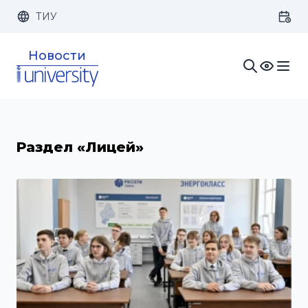
ТИУ
Размер шрифта:
Цвет:
Новости
1x
2x
3x
Изображения:
Кернинг:
Озвучивание:
Раздел «Лицей»