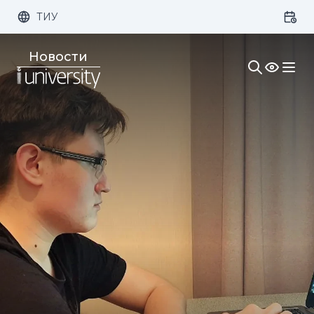
ТИУ
Размер шрифта:
Цвет:
Новости
1x
2x
3x
Изображения:
Кернинг:
Озвучивание: