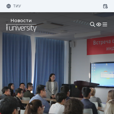
ТИУ
Размер шрифта:
Цвет:
Новости
1x
2x
3x
Изображения:
Кернинг:
Озвучивание: