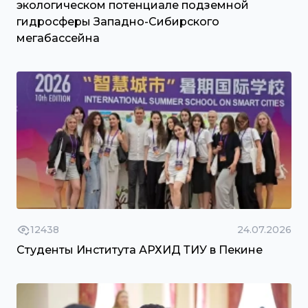
экологическом потенциале подземной
гидросферы Западно-Сибирского
мегабассейна
12438
24.07.2026
Студенты Института АРХИД ТИУ в Пекине