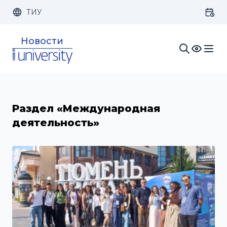
ТИУ
Размер шрифта:
Цвет:
Новости
1x
2x
3x
Изображения:
Кернинг:
Озвучивание:
Раздел «Международная
деятельность»