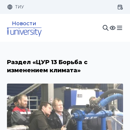
ТИУ
Размер шрифта:
Цвет:
Новости
1x
2x
3x
Изображения:
Кернинг:
Озвучивание:
Раздел «ЦУР 13 Борьба с
изменением климата»