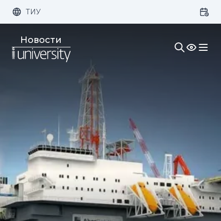
ТИУ
Размер шрифта:
Цвет:
Новости
1x
2x
3x
Изображения:
Кернинг:
Озвучивание: