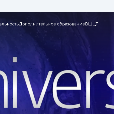
Изображения:
Кернинг:
Озвуч
1x
2x
3x
ельность
Дополнительное образование
ВШЦТ