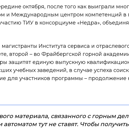
ередине октября, после того как выиграли мн
ом и Международным центром компетенций в 
участию ТИУ в консорциуме «Недра», объеди
магистранты Института сервиса и отраслевог
те, второй – во Фрайбергской горной академии
туры защитят единую выпускную квалификацио
сших учебных заведений, в случае успеха соис
ие для участников программы – продолжение 
вого материала, связанного с горным дел
 автоматом тут не ставят. Чтобы получить