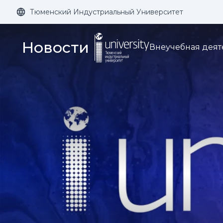
Тюменский Индустриальный Университет
Размер шрифта:
Цвет:
Новости
Внеучебная деят