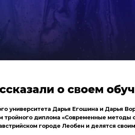
ссказали о своем обуч
о университета Дарья Егошина и Дарья Вор
 тройного диплома «Современные методы о
австрийском городе Леобен и делятся своим