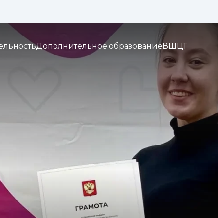
Изображения:
Кернинг:
Озвуч
1x
2x
3x
ельность
Дополнительное образование
ВШЦТ