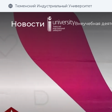
Тюменский Индустриальный Университет
Размер шрифта:
Цвет:
Новости
Внеучебная деят