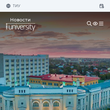
ТИУ
Размер шрифта:
Цвет:
Новости
1x
2x
3x
Изображения:
Кернинг:
Озвучивание: