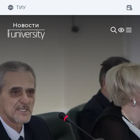
ТИУ
Размер шрифта:
Цвет:
Новости
1x
2x
3x
Изображения:
Кернинг:
Озвучивание: