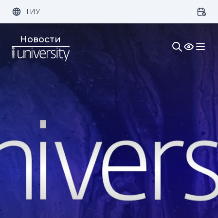
ТИУ
Размер шрифта:
Цвет:
Новости
1x
2x
3x
Изображения:
Кернинг:
Озвучивание: