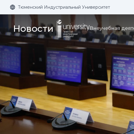
Тюменский Индустриальный Университет
Размер шрифта:
Цвет:
Новости
Внеучебная деят