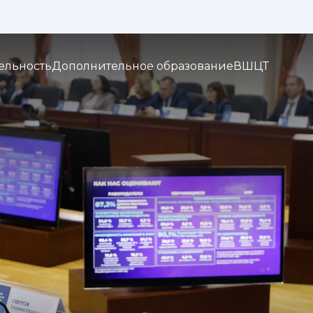
Изображения:
Кернинг:
Озвуч
1x
2x
3x
ельность
Дополнительное образование
ВШЦТ