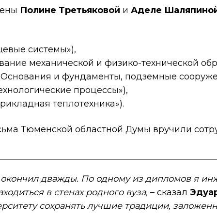
чены
Полине Третьяковой
и
Аделе Шаляпино
щевые системы»),
вание механической и физико-технической обр
«Основания и фундаменты, подземные сооруже
ехнологические процессы»),
прикладная теплотехника»).
ьма Тюменской областной Думы вручили сотру
 окончил дважды. По одному из дипломов я инж
одиться в стенах родного вуза,
– сказал
Эдуа
рситету сохранять лучшие традиции, заложенн