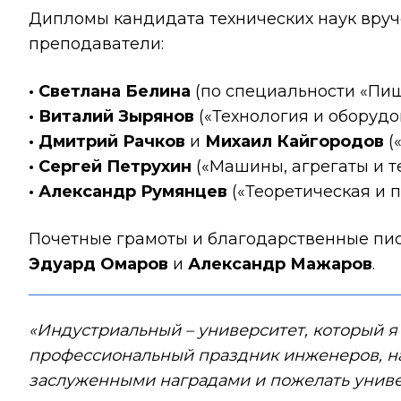
Дипломы кандидата технических наук вру
преподаватели:
·
Светлана Белина
(по специальности «Пи
·
Виталий Зырянов
(«Технология и оборудо
·
Дмитрий Рачков
и
Михаил Кайгородов
(
·
Сергей Петрухин
(«Машины, агрегаты и т
· Александр Румянцев
(«Теоретическая и 
Почетные грамоты и благодарственные пис
Эдуард Омаров
и
Александр Мажаров
.
«Индустриальный – университет, который я
профессиональный праздник инженеров, нах
заслуженными наградами и пожелать униве