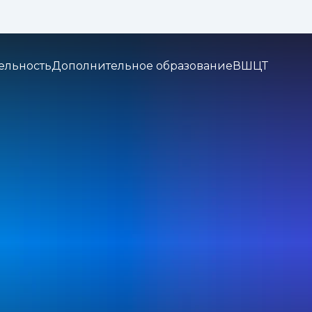
Изображения:
Кернинг:
Озвуч
1x
2x
3x
ельность
Дополнительное образование
ВШЦТ