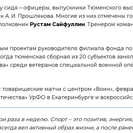
лу сидя – офицеры, выпускники Тюменского в
 А. И. Прошлякова. Многие из них отмечены 
 полковник
Рустам Сайфуллин
. Тренером кома
нным проектам руководителя филиала фонда п
когда тюменская сборная из 20 субъектов заня
ва» среди ветеранов специальной военной оп
товарищеские матчи с центром «Воин», феврал
течества» УрФО в Екатеринбурге и всероссийс
и раза в неделю. Спорт – это позитив, энерги
всегда вел активный образ жизни, а после ран