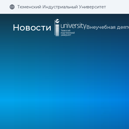
Тюменский Индустриальный Университет
Размер шрифта:
Цвет:
Новости
Внеучебная деят