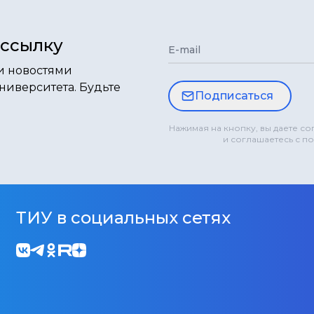
ассылку
E-mail
и новостями
ниверситета. Будьте
Подписаться
Нажимая на кнопку, вы даете с
и соглашаетесь с п
ТИУ в социальных сетях