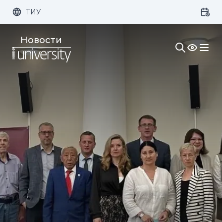
ТИУ
Размер шрифта:
Цвет:
Новости
1x
2x
3x
Изображения:
Кернинг:
Озвучивание: