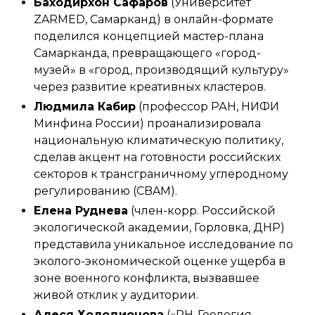
Баходирхон Сафаров
(Университет
ZARMED, Самарканд) в онлайн-формате
поделился концепцией мастер-плана
Самарканда, превращающего «город-
музей» в «город, производящий культуру»
через развитие креативных кластеров.
Людмила Кабир
(профессор РАН, НИФИ
Минфина России) проанализировала
национальную климатическую политику,
сделав акцент на готовности российских
секторов к трансграничному углеродному
регулированию (CBAM).
Елена Руднева
(член-корр. Российской
экологической академии, Горловка, ДНР)
представила уникальное исследование по
эколого-экономической оценке ущерба в
зоне военного конфликта, вызвавшее
живой отклик у аудитории.
Алеся Холодионова
(«РН-Геология