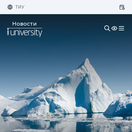
ТИУ
Размер шрифта:
Цвет:
Новости
1x
2x
3x
Изображения:
Кернинг:
Озвучивание: