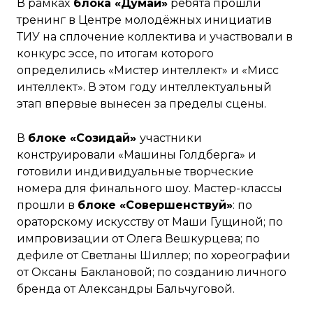
В рамках
блока «Думай»
ребята прошли
тренинг в
Центре молодёжных инициатив
ТИУ
на сплочение коллектива и участвовали в
конкурс эссе, по итогам которого
определились «Мистер интеллект» и «Мисс
интеллект». В этом году интеллектуальный
этап впервые вынесен за пределы сцены.
В
блоке «Созидай»
участники
конструировали «Машины Голдберга» и
готовили индивидуальные творческие
номера для финального шоу. Мастер-классы
прошли в
блоке «Совершенствуй»
: по
ораторскому искусству от
Маши Гущиной
; по
импровизации от
Олега Вешкурцева
; по
дефиле от
Светланы Шиллер
; по хореографии
от
Оксаны Бакланов
ой; по созданию личного
бренда от
Александры Бальчуговой
.