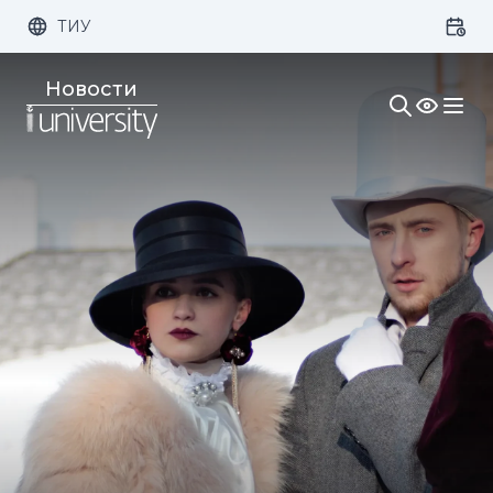
ТИУ
Размер шрифта:
Цвет:
Новости
1x
2x
3x
Изображения:
Кернинг:
Озвучивание: