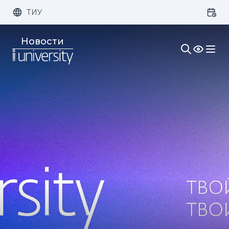
ТИУ
Размер шрифта:
Цвет:
Новости
1x
2x
3x
Изображения:
Кернинг:
Озвучивание: