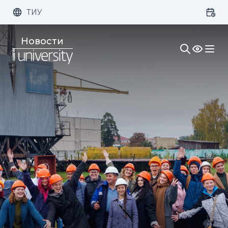
ТИУ
Размер шрифта:
Цвет:
Новости
1x
2x
3x
Изображения:
Кернинг:
Озвучивание: