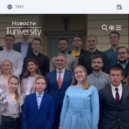
ТИУ
Размер шрифта:
Цвет:
Новости
1x
2x
3x
Изображения:
Кернинг:
Озвучивание: