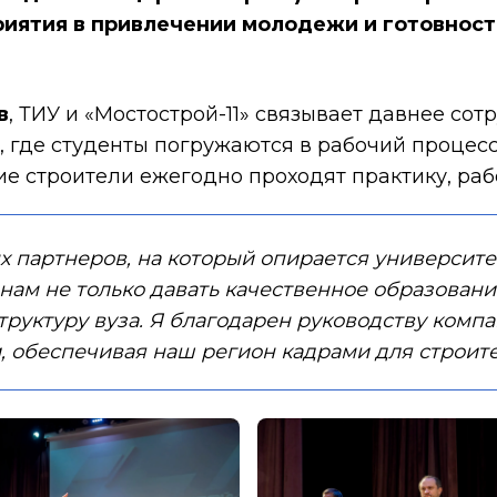
иятия в привлечении молодежи и готовност
в
, ТИУ и «Мостострой-11» связывает давнее сот
 где студенты погружаются в рабочий процес
е строители ежегодно проходят практику, раб
ых партнеров, на который опирается университе
 нам не только давать качественное образован
труктуру вуза. Я благодарен руководству комп
, обеспечивая наш регион кадрами для строит