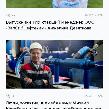
35
06.03.2026
Выпускники ТИУ: старший менеджер ООО
«ЗапCибНефтехим» Анжелика Девяткова
51
25.02.2026
Люди, посвятившие себя науке: Михаил
Корабельников – ценность изобретения в его