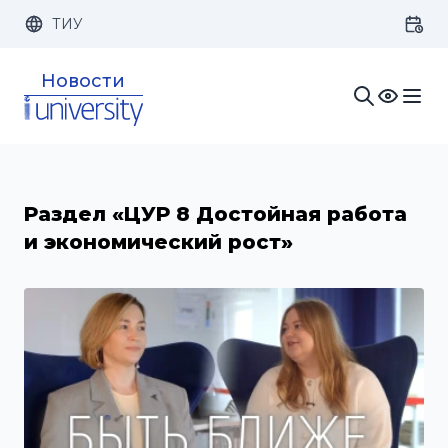
ТИУ
Размер шрифта:
Цвет:
Новости
1x
2x
3x
Изображения:
Кернинг:
Озвучивание:
Раздел «ЦУР 8 Достойная работа
и экономический рост»