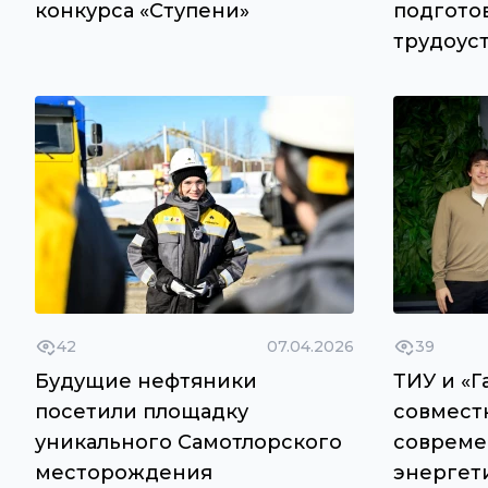
конкурса «Ступени»
подгото
трудоус
42
07.04.2026
39
Будущие нефтяники
ТИУ и «Г
посетили площадку
совмест
уникального Самотлорского
совреме
месторождения
энергет