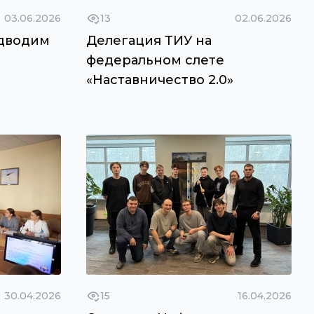
03.06.2026
13
02.06.2026
одводим
Делегация ТИУ на
федеральном слете
«Наставничество 2.0»
30.04.2026
15
16.04.2026