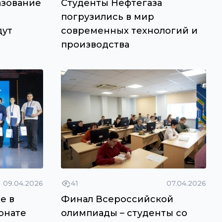
азование
Студенты Нефтегаза
погрузились в мир
дут
современных технологий и
производства
09.04.2026
41
07.04.2026
е в
Финал Всероссийской
онате
олимпиады – студенты со