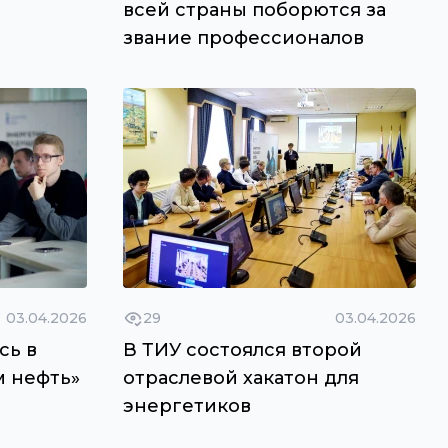
всей страны поборются за
звание профессионалов
03.04.2026
29
03.04.2026
сь в
В ТИУ состоялся второй
м нефть»
отраслевой хакатон для
энергетиков