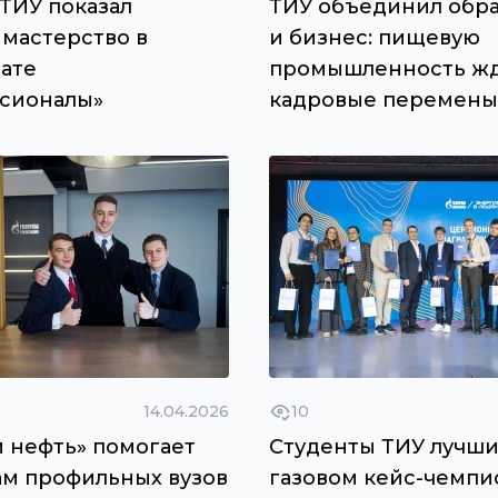
ТИУ показал
ТИУ объединил обр
 мастерство в
и бизнес: пищевую
ате
промышленность ж
сионалы»
кадровые перемены
14.04.2026
10
м нефть» помогает
Студенты ТИУ лучши
ам профильных вузов
газовом кейс-чемпи