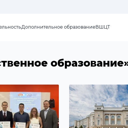
Изображения:
Кернинг:
Озвуч
1x
2x
3x
ельность
Дополнительное образование
ВШЦТ
ственное образование