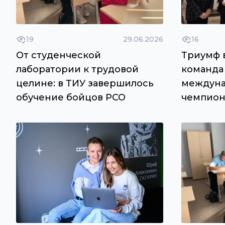
19
29.06.2026
16
От студенческой
Триумф в
лаборатории к трудовой
команда 
целине: в ТИУ завершилось
междуна
обучение бойцов РСО
чемпион