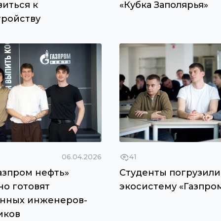
виться к
«Кубка Заполярья»
тройству
06.04.2026
41
азпром нефть»
Студенты погрузили
но готовят
экосистему «Газпро
нных инженеров-
иков