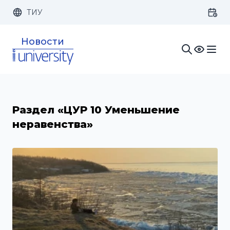
ТИУ
Размер шрифта:
Цвет:
Новости
1x
2x
3x
Изображения:
Кернинг:
Озвучивание:
Раздел «ЦУР 10 Уменьшение
неравенства»