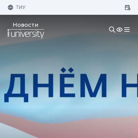
ТИУ
Размер шрифта:
Цвет:
Новости
1x
2x
3x
Изображения:
Кернинг:
Озвучивание: