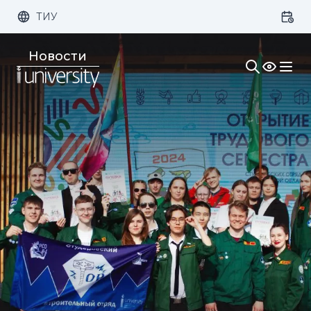
ТИУ
Размер шрифта:
Цвет:
Новости
1x
2x
3x
Изображения:
Кернинг:
Озвучивание: