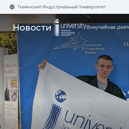
Тюменский Индустриальный Университет
Размер шрифта:
Цвет:
Новости
Внеучебная деят