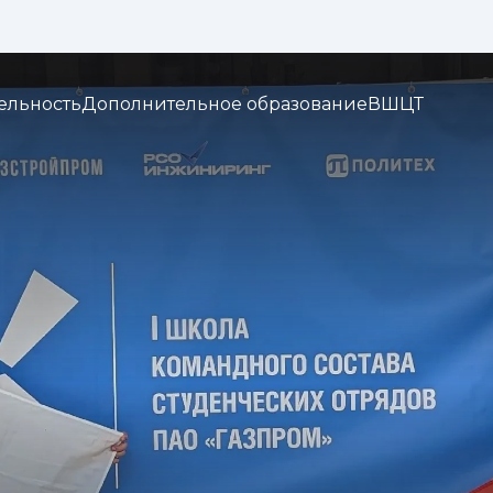
Изображения:
Кернинг:
Озвуч
1x
2x
3x
ельность
Дополнительное образование
ВШЦТ