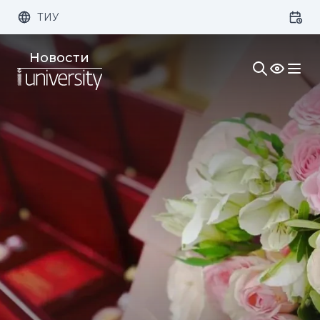
ТИУ
Размер шрифта:
Цвет:
Новости
1x
2x
3x
Изображения:
Кернинг:
Озвучивание: