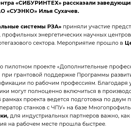
нтра «
СИБУРИНТЕХ» рассказали заведующий
АО «СУЭНКО» Илья Сухачев.
альные системы РЗА»
приняли участие предст
 профильных энергетических научных центров
егазового сектора. Мероприятие прошло в
Ц
 о пилотном проекте «Дополнительные профе
я при грантовой поддержке Программы развити
фикации по рабочим профессиям. Благодаря у
ики могут полноценно включиться в производ
 рамках проекта ведется подготовка по двум 
ератор станков с ЧПУ» на базе Многопрофиль
ки,
для индустриальных партнеров важно, как
ия на рабочем месте прошла быстрее.