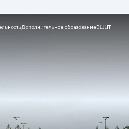
Изображения:
Кернинг:
Озвуч
1x
2x
3x
ельность
Дополнительное образование
ВШЦТ