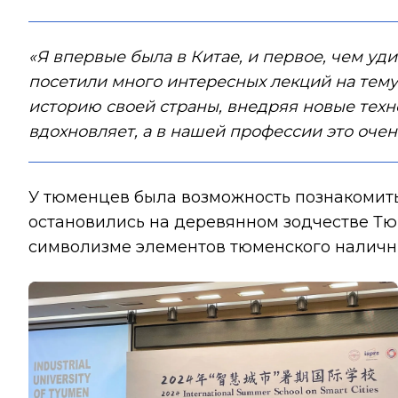
«Я впервые была в Китае, и первое, чем уд
посетили много интересных лекций на тему 
историю своей страны, внедряя новые техно
вдохновляет, а в нашей профессии это оче
У тюменцев была возможность познакомить
остановились на деревянном зодчестве Тюм
символизме элементов тюменского налични