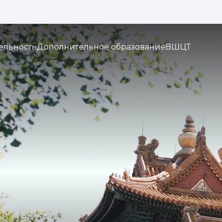
Изображения:
Кернинг:
Озвуч
1x
2x
3x
ельность
Дополнительное образование
ВШЦТ