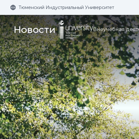
Тюменский Индустриальный Университет
Размер шрифта:
Цвет:
Новости
Внеучебная деят