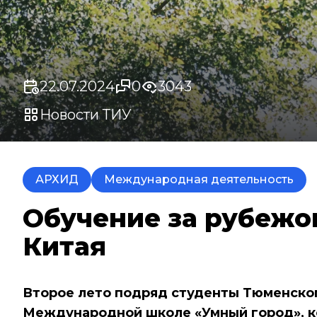
22.07.2024
0
3043
Новости ТИУ
АРХИД
Международная деятельность
Обучение за рубежо
Китая
Второе лето подряд студенты Тюменског
Международной школе «Умный город», ко