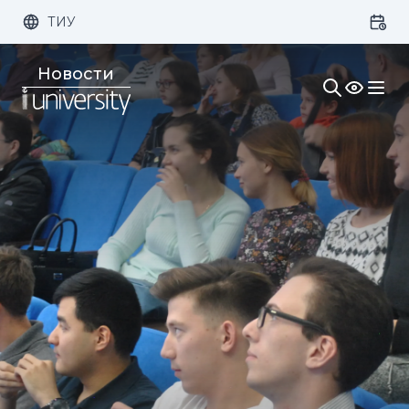
ТИУ
Размер шрифта:
Цвет:
Новости
1x
2x
3x
Изображения:
Кернинг:
Озвучивание: