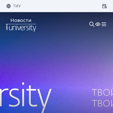
ТИУ
Размер шрифта:
Цвет:
Новости
1x
2x
3x
Изображения:
Кернинг:
Озвучивание: