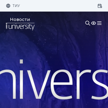
ТИУ
Размер шрифта:
Цвет:
Новости
1x
2x
3x
Изображения:
Кернинг:
Озвучивание: