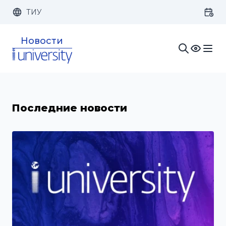
ТИУ
Размер шрифта:
Цвет:
Новости
1x
2x
3x
Изображения:
Кернинг:
Озвучивание:
Последние новости