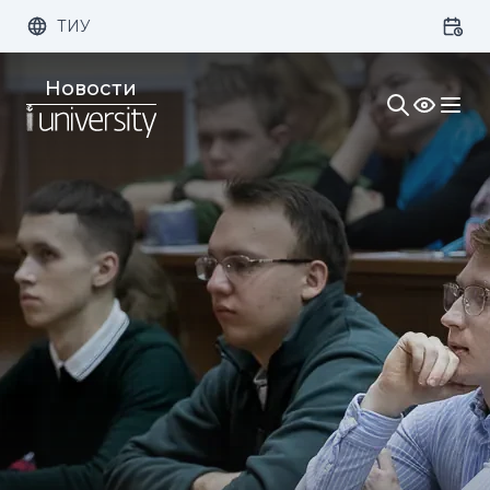
ТИУ
Размер шрифта:
Цвет:
Новости
1x
2x
3x
Изображения:
Кернинг:
Озвучивание: