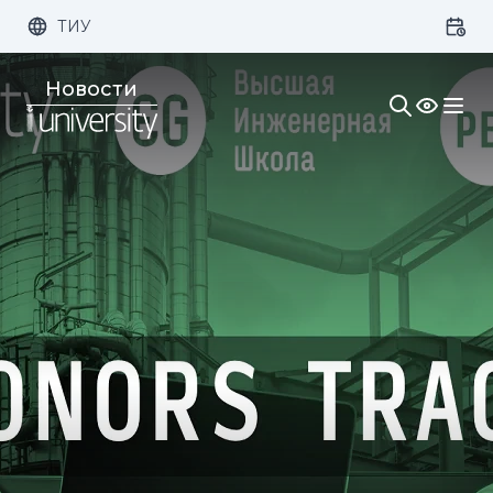
ТИУ
Размер шрифта:
Цвет:
Новости
1x
2x
3x
Изображения:
Кернинг:
Озвучивание: