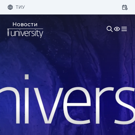
ТИУ
Размер шрифта:
Цвет:
Новости
1x
2x
3x
Изображения:
Кернинг:
Озвучивание: