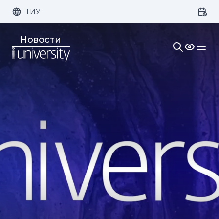
ТИУ
Размер шрифта:
Цвет:
Новости
1x
2x
3x
Изображения:
Кернинг:
Озвучивание: