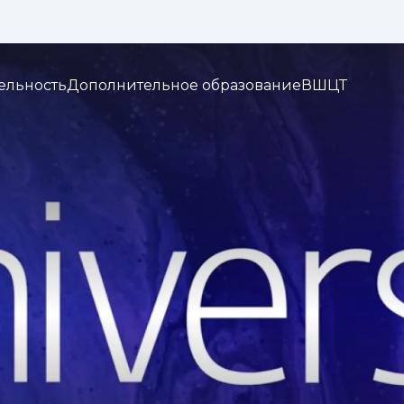
Изображения:
Кернинг:
Озвуч
1x
2x
3x
ельность
Дополнительное образование
ВШЦТ