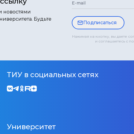
ассылку
E-mail
и новостями
ниверситета. Будьте
Подписаться
Нажимая на кнопку, вы даете с
и соглашаетесь с п
ТИУ в социальных сетях
Университет