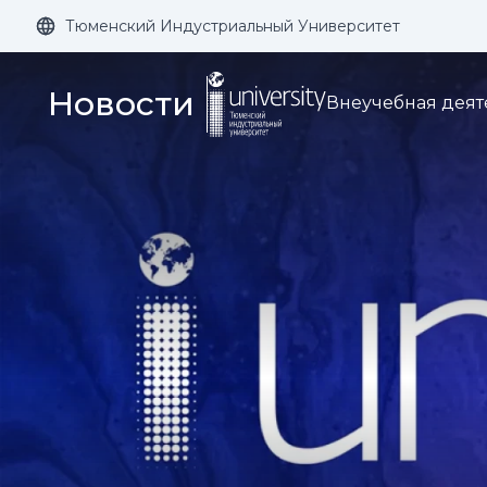
Тюменский Индустриальный Университет
Размер шрифта:
Цвет:
Новости
Внеучебная деят