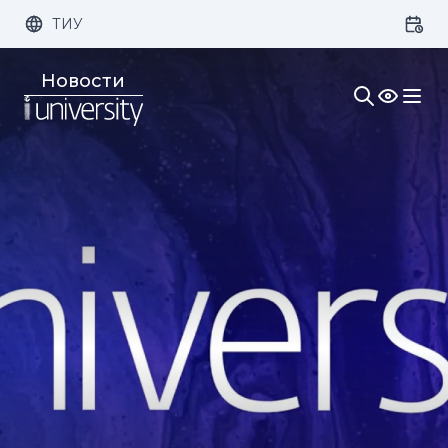
ТИУ
Размер шрифта:
Цвет:
Новости
1x
2x
3x
Изображения:
Кернинг:
Озвучивание: