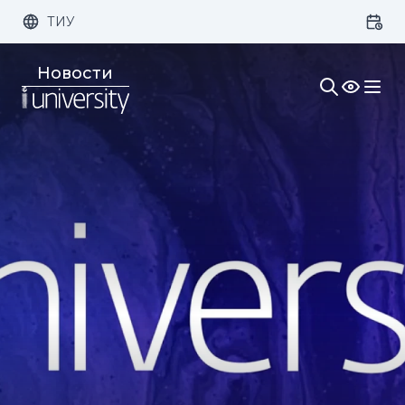
ТИУ
Размер шрифта:
Цвет:
Новости
1x
2x
3x
Изображения:
Кернинг:
Озвучивание: