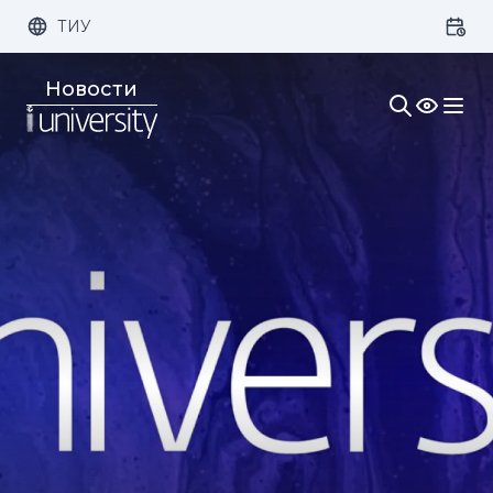
ТИУ
Размер шрифта:
Цвет:
Новости
1x
2x
3x
Изображения:
Кернинг:
Озвучивание: