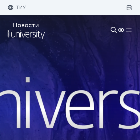
ТИУ
Размер шрифта:
Цвет:
Новости
1x
2x
3x
Изображения:
Кернинг:
Озвучивание: