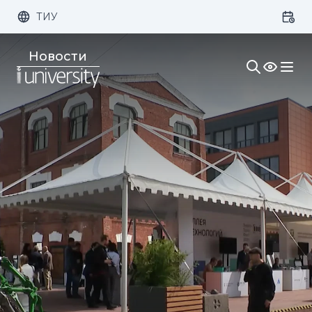
ТИУ
Размер шрифта:
Цвет:
Новости
1x
2x
3x
Изображения:
Кернинг:
Озвучивание: