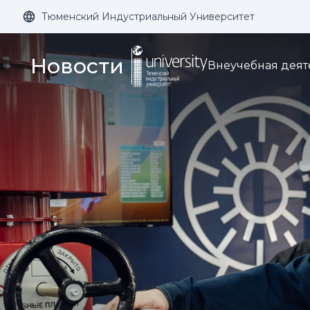
Тюменский Индустриальный Университет
Размер шрифта:
Цвет:
Новости
Внеучебная деят