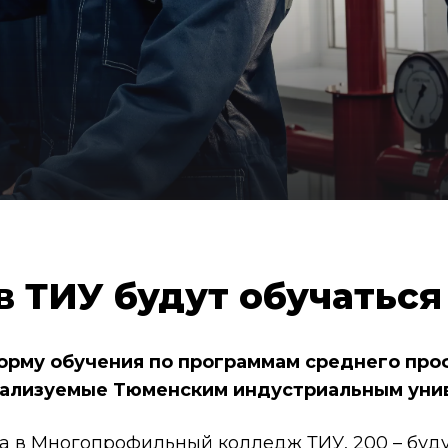
в ТИУ будут обучаться
форму обучения по программам среднего про
еализуемые Тюменским индустриальным унив
а в Многопрофильный колледж ТИУ, 200 – будут